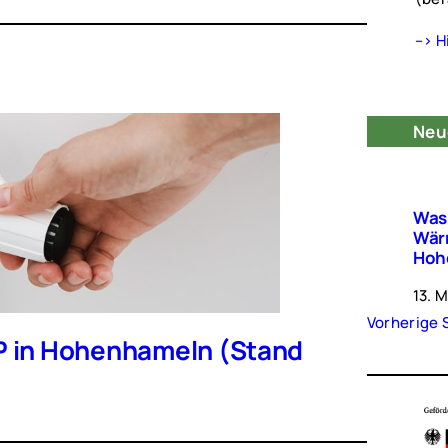
–> H
Neu
Was 
Wär
Hoh
13. 
Vorherige 
P in Hohenhameln (Stand