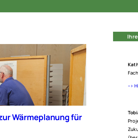
Ihr
Kath
Fach
–> H
Tobi
 zur Wärmeplanung für
Proj
Zuku
(ber