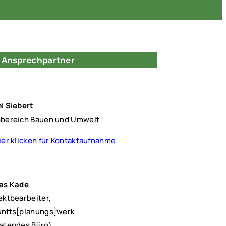
e Ansprechpartner
i Siebert
bereich Bauen und Umwelt
ier klicken für Kontaktaufnahme
as Kade
ektbearbeiter,
nfts[planungs]werk
atendes Büro)