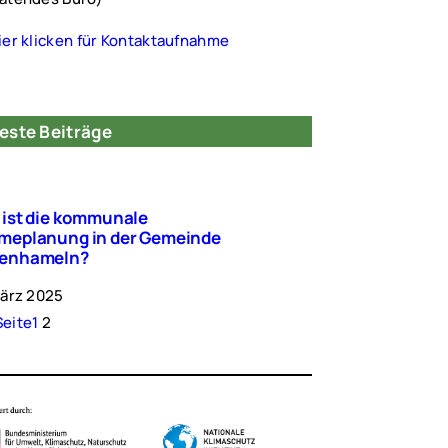
ier klicken für Kontaktaufnahme
este Beiträge
ist die kommunale
meplanung in der Gemeinde
enhameln?
März 2025
Seite
1
2