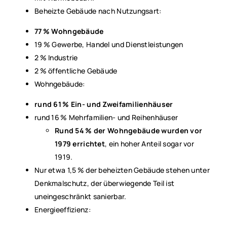
Beheizte Gebäude nach Nutzungsart:
77
% Wohngeb
ä
ude
19 % Gewerbe, Handel und Dienstleistungen
2 % Industrie
2 % öffentliche Gebäude
Wohngebäude:
rund 61
% Ein- und Zweifamilienh
ä
user
rund 16 % Mehrfamilien- und Reihenhäuser
Rund 54
% der Wohngeb
ä
ude wurden vor
1979
errichtet
, ein hoher Anteil sogar vor
1919.
Nur etwa 1,5 % der beheizten Gebäude stehen unter
Denkmalschutz, der überwiegende Teil ist
uneingeschränkt sanierbar.
Energieeffizienz: