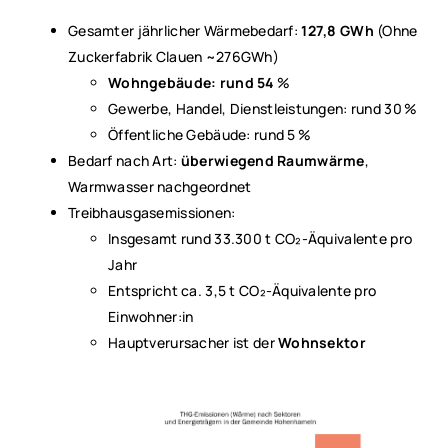
Gesamter jährlicher Wärmebedarf:
127,8 GWh
(Ohne
Zuckerfabrik Clauen ~276GWh)
Wohngebäude: rund 54
%
Gewerbe, Handel, Dienstleistungen: rund 30 %
Öffentliche Gebäude: rund 5 %
Bedarf nach Art:
überwiegend Raumwärme
,
Warmwasser nachgeordnet
Treibhausgasemissionen:
Insgesamt rund 33.300 t CO₂‑Äquivalente pro
Jahr
Entspricht ca. 3,5 t CO₂‑Äquivalente pro
Einwohner:in
Hauptverursacher ist der
Wohnsektor